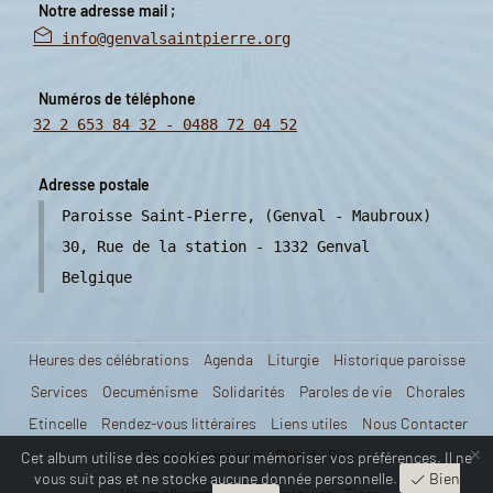
Notre adresse mail ;
info@genvalsaintpierre.org
Numéros de téléphone
32 2 653 84 32 - 0488 72 04 52
Adresse postale
Paroisse Saint-Pierre, (Genval - Maubroux)
30, Rue de la station - 1332 Genval
Belgique
Heures des célébrations
Agenda
Liturgie
Historique paroisse
Services
Oecuménisme
Solidarités
Paroles de vie
Chorales
Etincelle
Rendez-vous littéraires
Liens utiles
Nous Contacter
×
Donnez votre avis
Plan du Site
Cet album utilise des cookies pour mémoriser vos préférences. Il ne
vous suit pas et ne stocke aucune donnée personnelle.
Bien